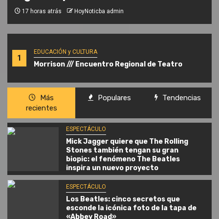
17 horas atrás
HoyNoticba admin
EDUCACIÓN y CULTURA
1
Morrison /// Encuentro Regional de Teatro
Más
Populares
Tendencias
recientes
ESPECTÁCULO
Mick Jagger quiere que The Rolling
Stones también tengan su gran
biopic: el fenómeno The Beatles
inspira un nuevo proyecto
ESPECTÁCULO
Los Beatles: cinco secretos que
esconde la icónica foto de la tapa de
«Abbey Road»