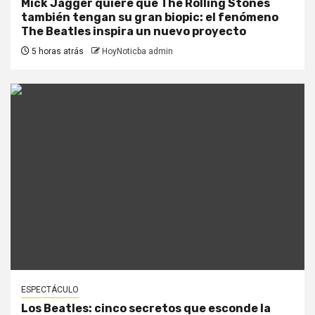
Mick Jagger quiere que The Rolling Stones
también tengan su gran biopic: el fenómeno
The Beatles inspira un nuevo proyecto
5 horas atrás
HoyNoticba admin
ESPECTÁCULO
Los Beatles: cinco secretos que esconde la