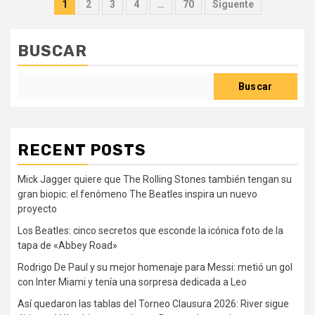
Paginación
1
2
3
4
…
70
Siguente
de
entradas
BUSCAR
Buscar
RECENT POSTS
Mick Jagger quiere que The Rolling Stones también tengan su
gran biopic: el fenómeno The Beatles inspira un nuevo
proyecto
Los Beatles: cinco secretos que esconde la icónica foto de la
tapa de «Abbey Road»
Rodrigo De Paul y su mejor homenaje para Messi: metió un gol
con Inter Miami y tenía una sorpresa dedicada a Leo
Así quedaron las tablas del Torneo Clausura 2026: River sigue