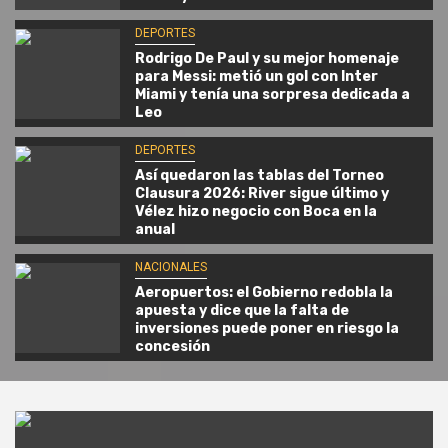
DEPORTES
Rodrigo De Paul y su mejor homenaje
para Messi: metió un gol con Inter
Miami y tenía una sorpresa dedicada a
Leo
DEPORTES
Así quedaron las tablas del Torneo
Clausura 2026: River sigue último y
Vélez hizo negocio con Boca en la
anual
NACIONALES
Aeropuertos: el Gobierno redobla la
apuesta y dice que la falta de
inversiones puede poner en riesgo la
concesión
Blog