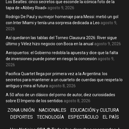
Los Beatles: cinco secretos que esconde la icónica foto de la
tapa de «Abbey Road»
agosto 9, 2026
Rodrigo De Paul y su mejor homenaje para Messi: metió un gol
con Inter Miami y tenía una sorpresa dedicada a Leo
agosto 9,
2026
Así quedaron las tablas del Torneo Clausura 2026: River sigue
último y Vélez hizo negocio con Boca en la anual
agosto 9, 2026
Aeropuertos: el Gobierno redobla la apuesta y dice que la falta
de inversiones puede poner en riesgo la concesión
agosto 9,
2026
Pacifica Quartet llega por primera vez a la Argentina: los
secretos para mantener a un cuarteto de cuerdas que respeta lo
antiguo y mira al futuro
agosto 8, 2026
A 50 años de un clásico del porno de autor, diez curiosidades
sobre El Imperio de los sentidos
agosto 8, 2026
ZONA UNIÓN
NACIONALES
EDUCACIÓN y CULTURA
DEPORTES
TECNOLOGÍA
ESPECTÁCULO
EL PAÍS