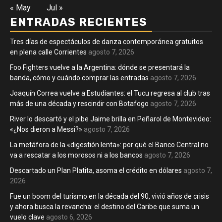
« May
Jul »
ENTRADAS RECIENTES
Tres días de espectáculos de danza contemporánea gratuitos
en plena calle Corrientes
agosto 7, 2026
Foo Fighters vuelve a la Argentina: dónde se presentará la
banda, cómo y cuándo comprar las entradas
agosto 7, 2026
Joaquín Correa vuelve a Estudiantes: el Tucu regresa al club tras
más de una década y rescindir con Botafogo
agosto 7, 2026
River lo descartó y el pibe Jaime brilla en Peñarol de Montevideo:
«¿Nos dieron a Messi?»
agosto 7, 2026
La metáfora de la «digestión lenta»: por qué el Banco Central no
va a rescatar a los morosos ni a los bancos
agosto 7, 2026
Descartado un Plan Platita, asoma el crédito en dólares
agosto 7,
2026
Fue un boom del turismo en la década del 90, vivió años de crisis
y ahora busca la revancha: el destino del Caribe que suma un
vuelo clave
agosto 6, 2026