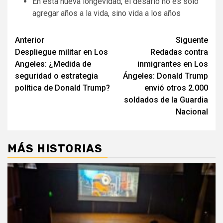
En esta nueva longevidad, el desafío no es solo
agregar años a la vida, sino vida a los años
Navegación
Anterior
Siguente
Despliegue militar en Los
Redadas contra
de
Angeles: ¿Medida de
inmigrantes en Los
entradas
seguridad o estrategia
Ángeles: Donald Trump
política de Donald Trump?
envió otros 2.000
soldados de la Guardia
Nacional
MÁS HISTORIAS