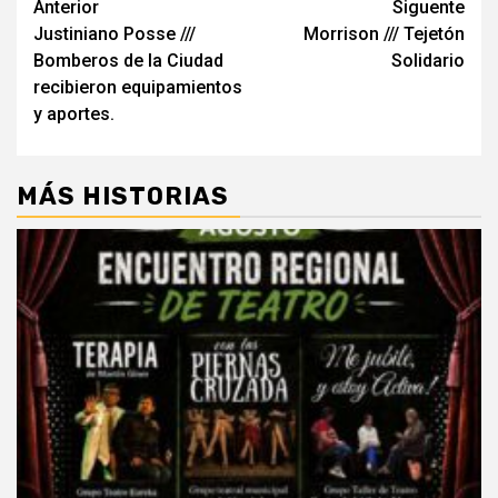
Navegación
Anterior
Siguente
Justiniano Posse ///
Morrison /// Tejetón
de
Bomberos de la Ciudad
Solidario
entradas
recibieron equipamientos
y aportes.
MÁS HISTORIAS