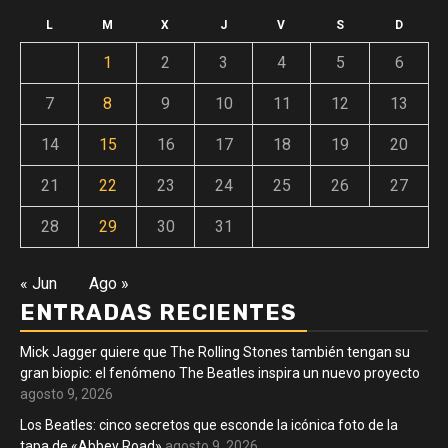
L
M
X
J
V
S
D
1
2
3
4
5
6
7
8
9
10
11
12
13
14
15
16
17
18
19
20
21
22
23
24
25
26
27
28
29
30
31
« Jun
Ago »
ENTRADAS RECIENTES
Mick Jagger quiere que The Rolling Stones también tengan su
gran biopic: el fenómeno The Beatles inspira un nuevo proyecto
agosto 9, 2026
Los Beatles: cinco secretos que esconde la icónica foto de la
tapa de «Abbey Road»
agosto 9, 2026