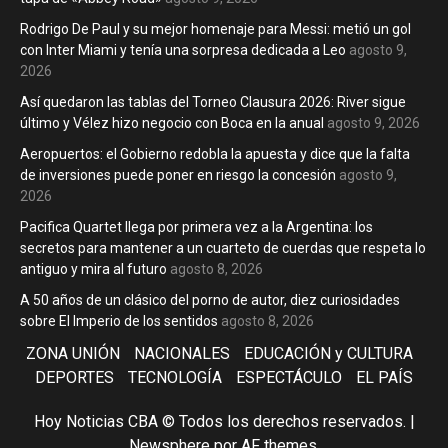
Rodrigo De Paul y su mejor homenaje para Messi: metió un gol
con Inter Miami y tenía una sorpresa dedicada a Leo
agosto 9,
2026
Así quedaron las tablas del Torneo Clausura 2026: River sigue
último y Vélez hizo negocio con Boca en la anual
agosto 9, 2026
Aeropuertos: el Gobierno redobla la apuesta y dice que la falta
de inversiones puede poner en riesgo la concesión
agosto 9,
2026
Pacifica Quartet llega por primera vez a la Argentina: los
secretos para mantener a un cuarteto de cuerdas que respeta lo
antiguo y mira al futuro
agosto 8, 2026
A 50 años de un clásico del porno de autor, diez curiosidades
sobre El Imperio de los sentidos
agosto 8, 2026
ZONA UNIÓN
NACIONALES
EDUCACIÓN y CULTURA
DEPORTES
TECNOLOGÍA
ESPECTÁCULO
EL PAÍS
Hoy Noticias CBA © Todos los derechos reservados.
|
Newsphere
por AF themes.