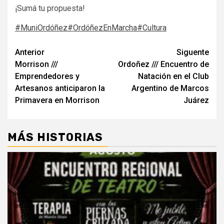
¡Sumá tu propuesta!
#MuniOrdóñez
#OrdóñezEnMarcha
#Cultura
Navegación
Anterior
Siguente
Morrison ///
Ordoñez /// Encuentro de
de
Emprendedores y
Natación en el Club
entradas
Artesanos anticiparon la
Argentino de Marcos
Primavera en Morrison
Juárez
MÁS HISTORIAS