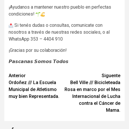
¡Ayudanos a mantener nuestro pueblo en perfectas
condiciones!
Si tenés dudas o consultas, comunicate con
nosotros a través de nuestras redes sociales, o al
WhatsApp 353 – 4404 910
¡Gracias por su colaboración!
𝙋𝙖𝙨𝙘𝙖𝙣𝙖𝙨 𝙎𝙤𝙢𝙤𝙨 𝙏𝙤𝙙𝙤𝙨
Navegación
Anterior
Siguente
Ordoñez /// La Escuela
Bell Ville /// Bicicleteada
de
Municipal de Atletismo
Rosa en marco por el Mes
entradas
muy bien Representada.
Internacional de Lucha
contra el Cáncer de
Mama.