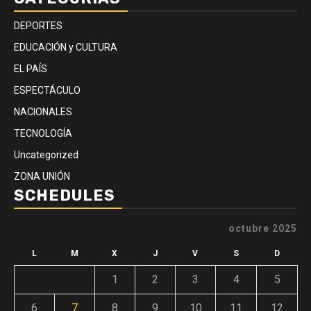
DEPORTES
EDUCACIÓN y CULTURA
EL PAÍS
ESPECTÁCULO
NACIONALES
TECNOLOGÍA
Uncategorized
ZONA UNIÓN
SCHEDULES
octubre 2025
L
M
X
J
V
S
D
1
2
3
4
5
6
7
8
9
10
11
12