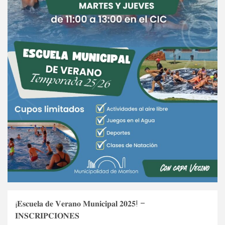
¡𝐄𝐬𝐜𝐮𝐞𝐥𝐚 𝐝𝐞 𝐕𝐞𝐫𝐚𝐧𝐨 𝐌𝐮𝐧𝐢𝐜𝐢𝐩𝐚𝐥 𝟐𝟎𝟐𝟓! –
𝐈𝐍𝐒𝐂𝐑𝐈𝐏𝐂𝐈𝐎𝐍𝐄𝐒