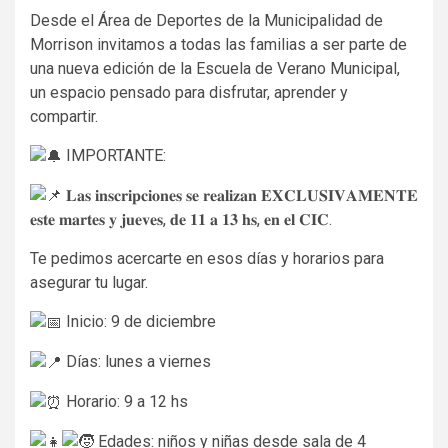
Desde el Área de Deportes de la
Municipalidad de
Morrison invitamos a todas las familias a ser parte de
una nueva edición de la Escuela de Verano Municipal,
un espacio pensado para disfrutar, aprender y
compartir.
IMPORTANTE:
𝐋𝐚𝐬 𝐢𝐧𝐬𝐜𝐫𝐢𝐩𝐜𝐢𝐨𝐧𝐞𝐬 𝐬𝐞 𝐫𝐞𝐚𝐥𝐢𝐳𝐚𝐧 𝐄𝐗𝐂𝐋𝐔𝐒𝐈𝐕𝐀𝐌𝐄𝐍𝐓𝐄
𝐞𝐬𝐭𝐞 𝐦𝐚𝐫𝐭𝐞𝐬 𝐲 𝐣𝐮𝐞𝐯𝐞𝐬, 𝐝𝐞 𝟏𝟏 𝐚 𝟏𝟑 𝐡𝐬, 𝐞𝐧 𝐞𝐥 𝐂𝐈𝐂.
Te pedimos acercarte en esos días y horarios para
asegurar tu lugar.
Inicio: 9 de diciembre
Días: lunes a viernes
Horario: 9 a 12 hs
Edades: niños y niñas desde sala de 4