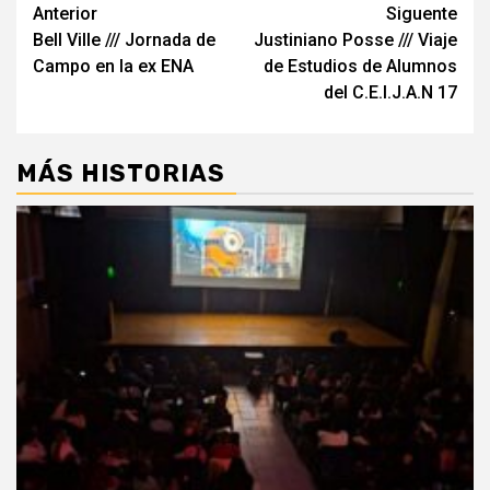
Navegación
Anterior
Siguente
Bell Ville /// Jornada de
Justiniano Posse /// Viaje
de
Campo en la ex ENA
de Estudios de Alumnos
entradas
del C.E.I.J.A.N 17
MÁS HISTORIAS