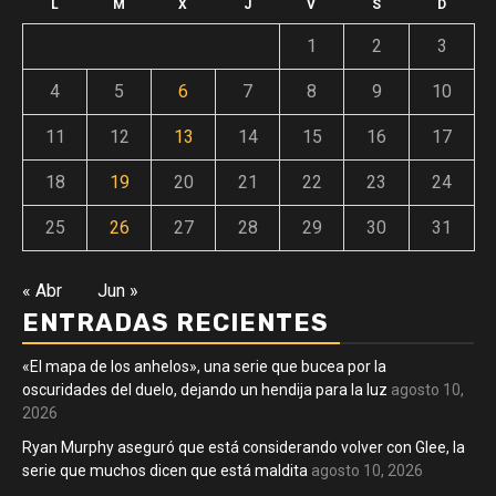
L
M
X
J
V
S
D
1
2
3
4
5
6
7
8
9
10
11
12
13
14
15
16
17
18
19
20
21
22
23
24
25
26
27
28
29
30
31
« Abr
Jun »
ENTRADAS RECIENTES
«El mapa de los anhelos», una serie que bucea por la
oscuridades del duelo, dejando un hendija para la luz
agosto 10,
2026
Ryan Murphy aseguró que está considerando volver con Glee, la
serie que muchos dicen que está maldita
agosto 10, 2026