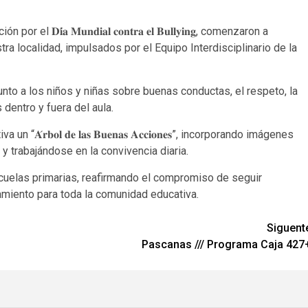
𝐢́𝐚 𝐌𝐮𝐧𝐝𝐢𝐚𝐥 𝐜𝐨𝐧𝐭𝐫𝐚 𝐞𝐥 𝐁𝐮𝐥𝐥𝐲𝐢𝐧𝐠, comenzaron a
tra localidad, impulsados por el Equipo Interdisciplinario de la
unto a los niños y niñas sobre buenas conductas, el respeto, la
 dentro y fuera del aula.
𝐫𝐛𝐨𝐥 𝐝𝐞 𝐥𝐚𝐬 𝐁𝐮𝐞𝐧𝐚𝐬 𝐀𝐜𝐜𝐢𝐨𝐧𝐞𝐬”, incorporando imágenes
y trabajándose en la convivencia diaria.
cuelas primarias, reafirmando el compromiso de seguir
miento para toda la comunidad educativa.
Siguent
Pascanas /// Programa Caja 427