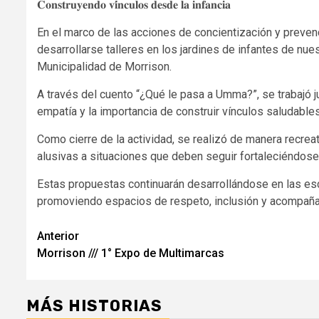
𝐂𝐨𝐧𝐬𝐭𝐫𝐮𝐲𝐞𝐧𝐝𝐨 𝐯𝐢́𝐧𝐜𝐮𝐥𝐨𝐬 𝐝𝐞𝐬𝐝𝐞 𝐥𝐚 𝐢𝐧𝐟𝐚𝐧𝐜𝐢𝐚
En el marco de las acciones de concientización y prevención por el 𝐃
desarrollarse talleres en los jardines de infantes de nues
Municipalidad de Morrison.
A través del cuento “¿Qué le pasa a Umma?”, se trabajó j
empatía y la importancia de construir vínculos saludables
Como cierre de la actividad, se realizó de manera recreativa un “𝐀́
alusivas a situaciones que deben seguir fortaleciéndose 
Estas propuestas continuarán desarrollándose en las es
promoviendo espacios de respeto, inclusión y acompaña
Navegación
Anterior
Morrison /// 1° Expo de Multimarcas
de
entradas
MÁS HISTORIAS