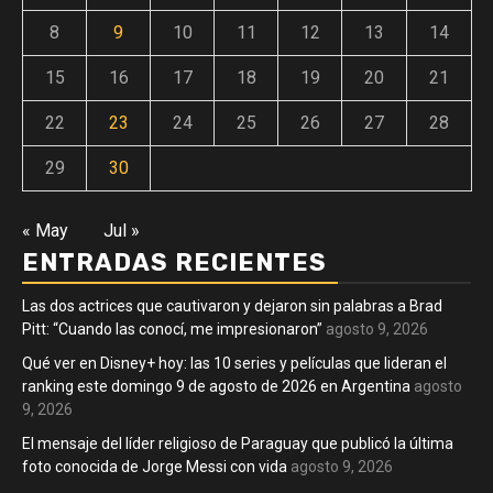
8
9
10
11
12
13
14
15
16
17
18
19
20
21
22
23
24
25
26
27
28
29
30
« May
Jul »
ENTRADAS RECIENTES
Las dos actrices que cautivaron y dejaron sin palabras a Brad
Pitt: “Cuando las conocí, me impresionaron”
agosto 9, 2026
Qué ver en Disney+ hoy: las 10 series y películas que lideran el
ranking este domingo 9 de agosto de 2026 en Argentina
agosto
9, 2026
El mensaje del líder religioso de Paraguay que publicó la última
foto conocida de Jorge Messi con vida
agosto 9, 2026