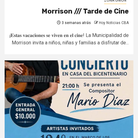
ZONA UNIÓN
Morrison /// Tarde de Cine
3 semanas atrás
Hoy Noticias CBA
¡𝐄𝐬𝐭𝐚𝐬 𝐯𝐚𝐜𝐚𝐜𝐢𝐨𝐧𝐞𝐬 𝐬𝐞 𝐯𝐢𝐯𝐞𝐧 𝐞𝐧 𝐞𝐥 𝐜𝐢𝐧𝐞! La Municipalidad de
Morrison invita a niños, niñas y familias a disfrutar de...