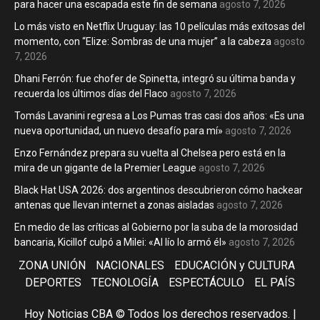
para hacer una escapada este fin de semana
agosto 7, 2026
Lo más visto en Netflix Uruguay: las 10 películas más exitosas del
momento, con “Elize: Sombras de una mujer” a la cabeza
agosto
7, 2026
Dhani Ferrón: fue chofer de Spinetta, integró su última banda y
recuerda los últimos días del Flaco
agosto 7, 2026
Tomás Lavanini regresa a Los Pumas tras casi dos años: «Es una
nueva oportunidad, un nuevo desafío para mí»
agosto 7, 2026
Enzo Fernández prepara su vuelta al Chelsea pero está en la
mira de un gigante de la Premier League
agosto 7, 2026
Black Hat USA 2026: dos argentinos descubrieron cómo hackear
antenas que llevan internet a zonas aisladas
agosto 7, 2026
En medio de las críticas al Gobierno por la suba de la morosidad
bancaria, Kicillof culpó a Milei: «Al lío lo armó él»
agosto 7, 2026
ZONA UNIÓN
NACIONALES
EDUCACIÓN y CULTURA
DEPORTES
TECNOLOGÍA
ESPECTÁCULO
EL PAÍS
Hoy Noticias CBA © Todos los derechos reservados.
|