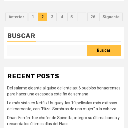
Paginación
Anterior
1
2
3
4
5
…
26
Siguente
de
entradas
BUSCAR
Buscar
RECENT POSTS
Del salame gigante al guiso de lentejas: 6 pueblos bonaerenses
para hacer una escapada este fin de semana
Lo más visto en Netflix Uruguay: las 10 películas más exitosas
del momento, con “Elize: Sombras de una mujer” a la cabeza
Dhani Ferrón: fue chofer de Spinetta, integró su última banda y
recuerda los últimos días del Flaco