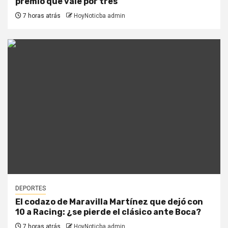
premio que vale por tres
7 horas atrás
HoyNoticba admin
DEPORTES
El codazo de Maravilla Martínez que dejó con
10 a Racing: ¿se pierde el clásico ante Boca?
7 horas atrás
HoyNoticba admin