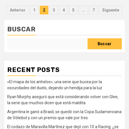
Paginación
Anterior
1
2
3
4
5
…
7
Siguente
de
entradas
BUSCAR
Buscar
RECENT POSTS
«El mapa de los anhelos», una serie que bucea por la
oscuridades del duelo, dejando un hendija para la luz
Ryan Murphy aseguró que está considerando volver con Glee,
la serie que muchos dicen que está maldita
Argentina le ganó a Brasil, se quedó con la Copa Sudamericana
de Vóleibol y con un premio que vale por tres
El codazo de Maravilla Martínez que dejó con 10 a Racing: ¿se